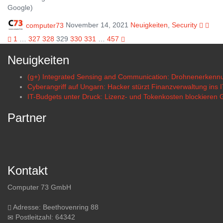
Google)
computer73
November 14, 2021
Neuigkeiten
,
Security
1
…
327
328
329
330
331
…
457
Neuigkeiten
(g+) Integrated Sensing and Communication: Drohnenerkennu
Cyberangriff auf Ungarn: Hacker stürzt Finanzverwaltung ins 
IT-Budgets unter Druck: Lizenz- und Tokenkosten blockieren 
Partner
Kontakt
Computer 73 GmbH
Adresse: Beethovenring 88
Postleitzahl: 64342