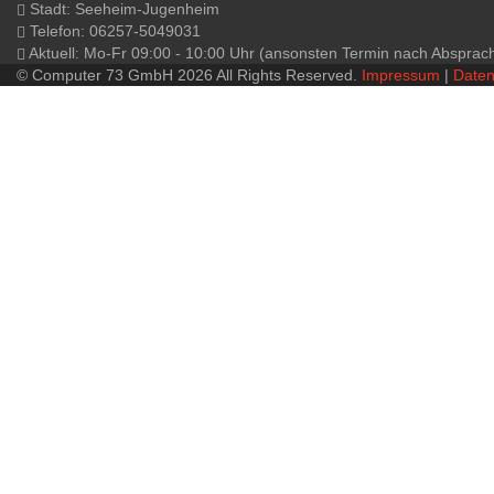
Stadt: Seeheim-Jugenheim
Telefon: 06257-5049031
Aktuell: Mo-Fr 09:00 - 10:00 Uhr (ansonsten Termin nach Absprac
© Computer 73 GmbH 2026 All Rights Reserved.
Impressum
|
Daten