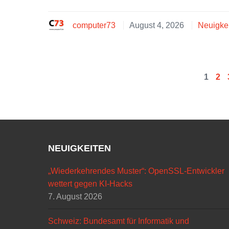
computer73
August 4, 2026
Neuigke
1
2
NEUIGKEITEN
„Wiederkehrendes Muster“: OpenSSL-Entwickler
wettert gegen KI-Hacks
7. August 2026
Schweiz: Bundesamt für Informatik und