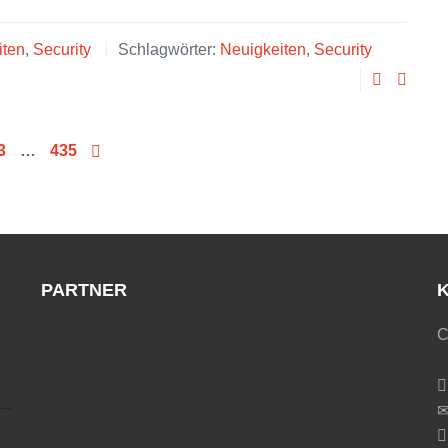
iten
,
Security
Schlagwörter:
Neuigkeiten
,
Security
3
…
435
PARTNER
C