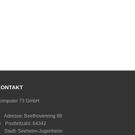
KONTAKT
omputer 73 GmbH
Adresse: Beethovenring 88
Postleitzahl: 64342
Stadt: Seeheim-Jugenheim